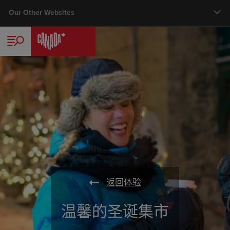
Skip
Our Other Websites
Main nav
to
main
旅行者
content
商务
加拿大旅游专家计划
媒体中心
会议、展览及奖励旅游
返回体验
温馨的圣诞集市