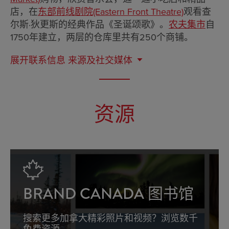
店，在
东部前线剧院(Eastern Front Theatre)
观看查
尔斯·狄更斯的经典作品《圣诞颂歌》。
农夫集市
自
1750年建立，两层的仓库里共有250个商铺。
展开联系信息
来源及社交媒体
资源
BRAND CANADA 图书馆
搜索更多加拿大精彩照片和视频？浏览数千