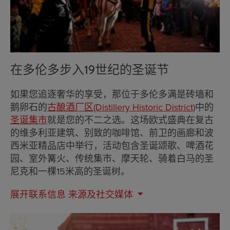
在多伦多步入19世纪的圣诞节
如果您追逐奢华的享受，那位于多伦多满是砖墙和
鹅卵石的
古酿酒厂区(Distillery Historic District)
中的
圣诞集市
就是您的不二之选。这场欧式盛典在复古
的维多利亚建筑、别致的咖啡馆、前卫的画廊和波
西米亚精品店中举行，活动包含圣诞颂歌、啤酒花
园、室外篝火、传统集市、摩天轮、骑着白马的圣
尼克和一棵15米高的圣诞树。
展开联系信息
来源及社交媒体