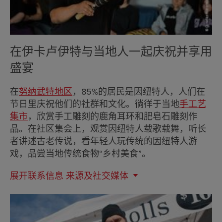
在伊卡卢伊特与当地人一起庆祝并享用
盛宴
在
努纳武特地区
，85%的居民是因纽特人，人们在
节日里庆祝他们的社群和文化。徜徉于当地
手工艺
集市
，欣赏手工雕刻的鹿角耳环和肥皂石雕刻作
品。在社区集会上，观赏因纽特人载歌载舞，听长
者讲述古老传说，看年轻人玩传统的因纽特人游
戏，品尝当地传统食物“乡村美食”。
展开联系信息
来源及社交媒体