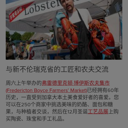
与新不伦瑞克省的工匠和农夫交流
周六上午举办的
弗雷德里克顿·博伊斯农夫集市
(Fredericton Boyce Farmers’ Market)
已经拥有60年
历史，一直受到加拿大本土美食爱好者的喜爱。您
可以在250个商家中挑选美味的奶酪、面包和糖
果，与种植者交谈，然后在12月圣诞
工艺品展
上购
买陶瓷、珠宝和手工礼品。