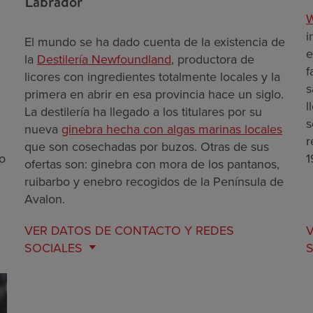
Labrador
W
i
El mundo se ha dado cuenta de la existencia de
e
la
Destilería Newfoundland
, productora de
f
licores con ingredientes totalmente locales y la
s
primera en abrir en esa provincia hace un siglo.
l
La destilería ha llegado a los titulares por su
s
nueva
ginebra hecha con algas marinas locales
r
que son cosechadas por buzos. Otras de sus
no
1
ofertas son: ginebra con mora de los pantanos,
ruibarbo y enebro recogidos de la Península de
Avalon.
VER DATOS DE
CONTACTO Y REDES
SOCIALES