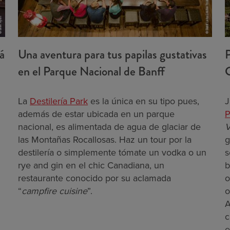
á
Una aventura para tus papilas gustativas
P
en el Parque Nacional de Banff
C
La
Destilería Park
es la única en su tipo pues,
J
además de estar ubicada en un parque
P
nacional, es alimentada de agua de glaciar de
V
las Montañas Rocallosas. Haz un tour por la
g
destilería o simplemente tómate un vodka o un
s
rye and gin en el chic Canadiana, un
b
restaurante conocido por su aclamada
o
“
campfire cuisine
”.
o
A
c
e