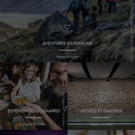
One Ocean Expeditions / Roger Pimenta
AVENTURES EN PLEIN AIR
Voyez la suite
Tourism Saskatoon / Carey Shaw
EXPÉRIENCES CULINAIRES
MUSÉES ET GALERIES
Voyez la suite
Voyez la suite