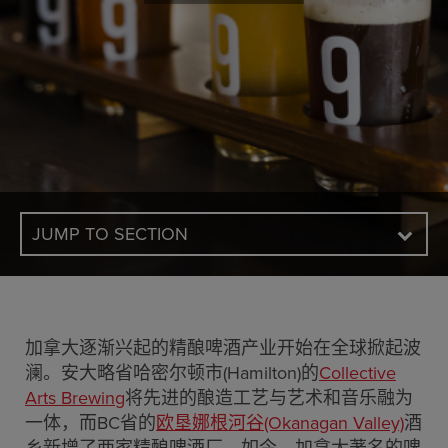
JUMP TO SECTION
加拿大逐渐兴起的精酿啤酒产业开始在全球掀起波
澜。安大略省哈密尔顿市(Hamilton)的
Collective
Arts Brewing
将先进的酿造工艺与艺术和音乐融为
一体，而BC省的
欧垦娜根河谷(Okanagan Valley)
酒