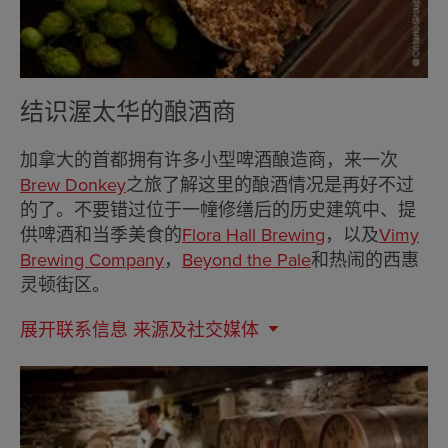
结识渥太华的酿酒商
加拿大的首都拥有许多小型啤酒酿造商，来一次
Brew Donkey
之旅了解这里的酿酒情况是再好不过
的了。不要错过位于一幢修缮后的历史建筑中、提
供啤酒和当季美食的
Flora Hall Brewing
，以及
Vimy
Brewing Company
，
Beyond the Pale
和热闹的西惠
灵顿街区。
展开联系信息
来源及社交媒体