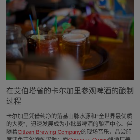
在艾伯塔省的卡尔加里参观啤酒的酿制
过程
卡尔加里凭借纯净的落基山脉水源和“全世界最优质
的大麦”，迅速发展成为小批量啤酒的酿酒中心。伴
随着
Citizen Brewing Company
的现场音乐，品尝印
度淡色艾尔酒配汉堡；而
Common Crown
酿酒厂美