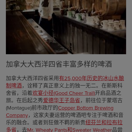
加拿大大西洋四省丰富多样的啤酒
加拿大大西洋四省采用
有25,000年历史的冰山水酿
制啤酒
，诠释了真正意义上的独一无二。在新斯科
舍省，沿着
欢宴小径(Good Cheer Trail)
开启品酒之
旅。在后起之秀
爱德华王子岛省
，前往位于蒙塔古
(Montague)前市政厅的
Copper Bottom Brewing
Company
，这家夫妻运营的啤酒吧专注于啤酒和音
乐的融合。或者到狂傲不羁的新贵
纽芬兰和拉布拉
多省
，去
Mr. Wheaty Pants和Sweater Weather
品尝