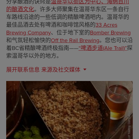
分享酿酒的诀窍是
温哥华以街区为中心、海纳百川
的酿酒文化
。许多大师聚集在温哥华东区一条自行
车路线沿途的一些低调的精酿啤酒吧内。温哥华的
最佳品酒去处有啤酒和咖啡馆风格的
33 Acres
Brewing Company
、位于地下室的
Bomber Brewing
和气氛轻松愉快的
Off the Rail Brewing
。您也可以沿
着BC省精酿啤酒终极指南——
“啤酒步道(Ale Trail)”
探
索温哥华以外的地方。
展开联系信息
来源及社交媒体