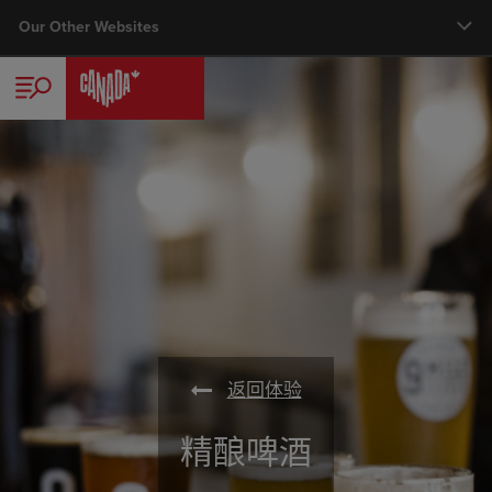
Skip
Our Other Websites
Main nav
to
main
旅行者
content
商务
加拿大旅游专家计划
媒体中心
会议、展览及奖励旅游
返回体验
精酿啤酒